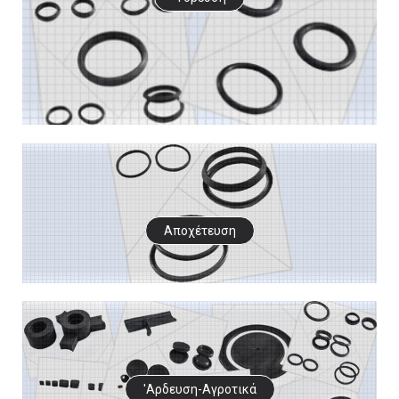
Αποχέτευση
'Αρδευση-Αγροτικά