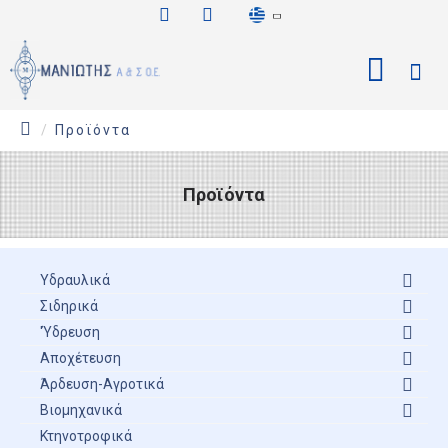
Σημείωση:
Αυτός
ο
ιστότοπος
περιλαμβάνει
ένα
Προϊόντα
σύστημα
προσβασιμότητας.
Προϊόντα
Υδραυλικά
Σιδηρικά
'Ύδρευση
Αποχέτευση
Άρδευση-Αγροτικά
Βιομηχανικά
Κτηνοτροφικά