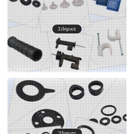
Σιδηρικά
'Υδρευση